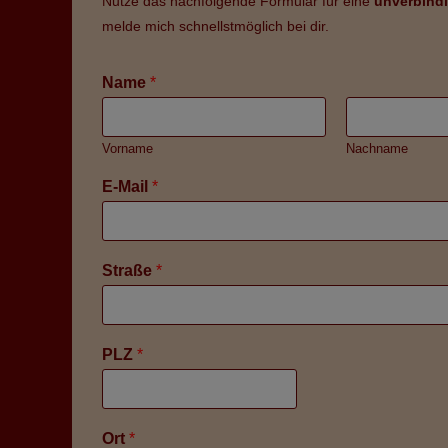
Nutze das nachfolgende Formular für eine
unverbindl
melde mich schnellstmöglich bei dir.
Name
*
Vorname
Nachname
E-Mail
*
Straße
*
PLZ
*
Ort
*