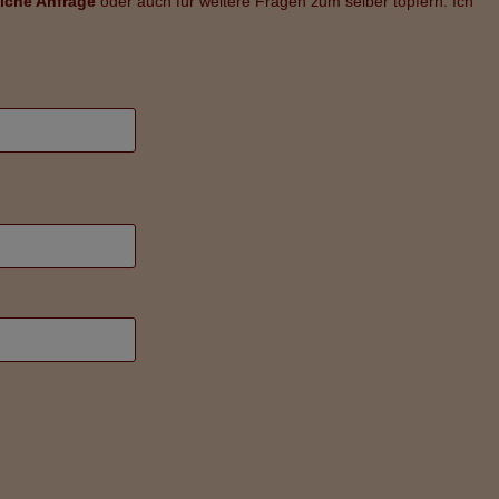
iche Anfrage
oder auch für weitere Fragen zum selber töpfern. Ich