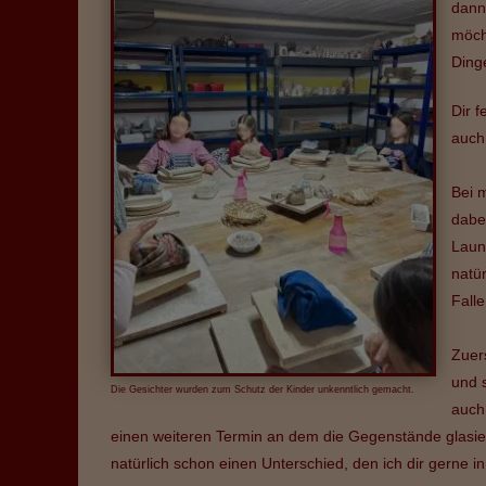
dann
möch
Ding
Dir 
auch
Bei m
dabe
Laun
natü
Falle
Zuer
und 
Die Gesichter wurden zum Schutz der Kinder unkenntlich gemacht.
auch
einen weiteren Termin an dem die Gegenstände glasi
natürlich schon einen Unterschied, den ich dir gerne 