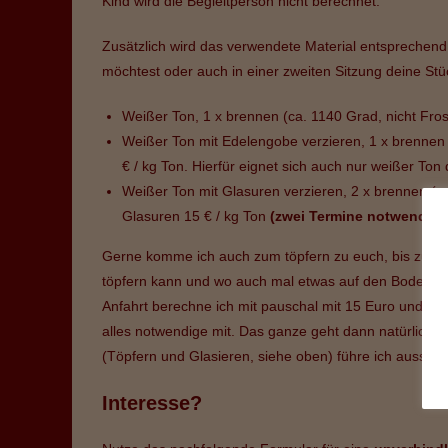
Kind wird die Begleitperson nicht berechnet.
Zusätzlich wird das verwendete Material entsprechen
möchtest oder auch in einer zweiten Sitzung deine Stü
Weißer Ton, 1 x brennen (ca. 1140 Grad, nicht Frost
Weißer Ton mit Edelengobe verzieren, 1 x brennen 
€ / kg Ton. Hierfür eignet sich auch nur weißer T
Weißer Ton mit Glasuren verzieren, 2 x brennen (ca
Glasuren 15 € / kg Ton
(zwei Termine notwendig)
Gerne komme ich auch zum töpfern zu euch, bis zu ma
töpfern kann und wo auch mal etwas auf den Boden fal
Anfahrt berechne ich mit pauschal mit 15 Euro und je 
alles notwendige mit. Das ganze geht dann natürlich n
(Töpfern und Glasieren, siehe oben) führe ich ausschlie
Interesse?