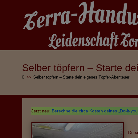
Zum
Inhalt
springen
Selber töpfern – Starte d
>>
Selber töpfern – Starte dein eigenes Töpfer-Abenteuer
Jetzt neu:
Berechne die circa Kosten deines „Do-it-you
Du s