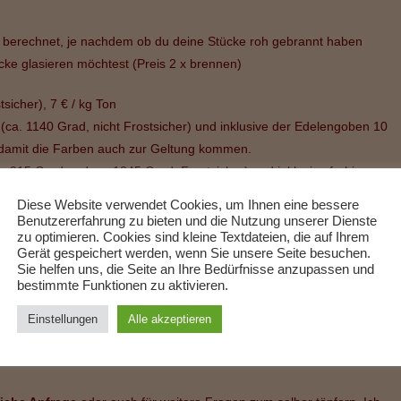
d berechnet, je nachdem ob du deine Stücke roh gebrannt haben
cke glasieren möchtest (Preis 2 x brennen)
sicher), 7 € / kg Ton
(ca. 1140 Grad, nicht Frostsicher) und inklusive der Edelengoben 10
on damit die Farben auch zur Geltung kommen.
. 915 Grad und ca. 1245 Grad, Frostsicher) und inklusive farbiger
Diese Website verwendet Cookies, um Ihnen eine bessere
Benutzererfahrung zu bieten und die Nutzung unserer Dienste
x. 35 km um 93354 Siegenburg. Du stellst dann einen Platz wo man
zu optimieren. Cookies sind kleine Textdateien, die auf Ihrem
len darf und mit Ton und Wasser gearbeitet werden kann. Die
Gerät gespeichert werden, wenn Sie unsere Seite besuchen.
Sie helfen uns, die Seite an Ihre Bedürfnisse anzupassen und
km einfache Fahrstrecke mit 0,35 Euro. Ich bringe dann natürlich
bestimmte Funktionen zu aktivieren.
ur in Verbindung mit einem Termin. Anfragen mit zwei Terminen
ßlich bei mir im Atelier durch.
Einstellungen
Alle akzeptieren