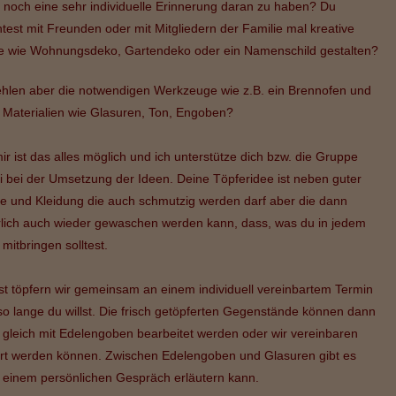
 noch eine sehr individuelle Erinnerung daran zu haben? Du
test mit Freunden oder mit Mitgliedern der Familie mal kreative
e wie Wohnungsdeko, Gartendeko oder ein Namenschild gestalten?
fehlen aber die notwendigen Werkzeuge wie z.B. ein Brennofen und
 Materialien wie Glasuren, Ton, Engoben?
ir ist das alles möglich und ich unterstütze dich bzw. die Gruppe
i bei der Umsetzung der Ideen. Deine Töpferidee ist neben guter
e und Kleidung die auch schmutzig werden darf aber die dann
rlich auch wieder gewaschen werden kann, dass, was du in jedem
 mitbringen solltest.
st töpfern wir gemeinsam an einem individuell vereinbartem Termin
so lange du willst. Die frisch getöpferten Gegenstände können dann
 gleich mit Edelengoben bearbeitet werden oder wir vereinbaren
ert werden können. Zwischen Edelengoben und Glasuren gibt es
in einem persönlichen Gespräch erläutern kann.