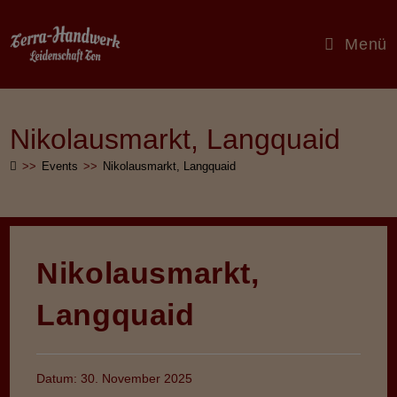
Zum
Inhalt
Menü
springen
Nikolausmarkt, Langquaid
>>
Events
>>
Nikolausmarkt, Langquaid
Nikolausmarkt,
Langquaid
Datum:
30. November 2025