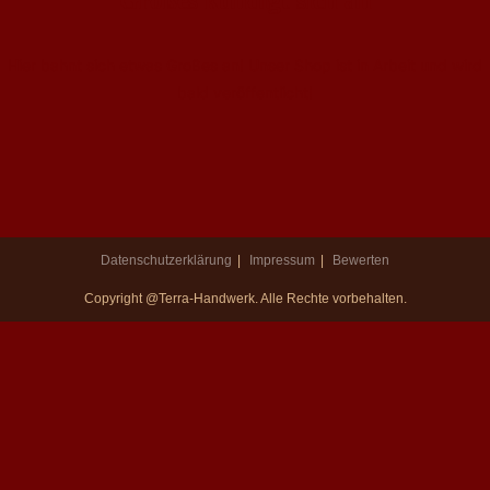
Großes kündigt sich an
Hier bahnt sich etwas Großes an! Unser Shop ist in Arbeit und wird
bald veröffentlicht!
Datenschutzerklärung
Impressum
Bewerten
Copyright @Terra-Handwerk. Alle Rechte vorbehalten.