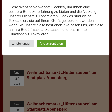
Diese Website verwendet Cookies, um Ihnen eine
bessere Benutzererfahrung zu bieten und die Nutzung
unserer Dienste zu optimieren. Cookies sind kleine
Textdateien, die auf Ihrem Gerät gespeichert werden,
Kommende Märkte:
wenn Sie unsere Seite besuchen. Sie helfen uns, die Seite
an Ihre Bedürfnisse anzupassen und bestimmte
Auf diesen Märkten bin ich zu finden
Funktionen zu aktivieren.
Weihnachtsmarkt „Hüttenzauber“ am
Nov.
Einstellungen
Alle akzeptieren
Stadtplatz Abensberg
26
2026
Weihnachtsmarkt „Hüttenzauber“ am
Nov.
Stadtplatz Abensberg
27
2026
Weihnachtsmarkt „Hüttenzauber“ am
Nov.
Stadtplatz Abensberg
28