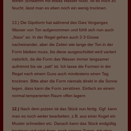
feinen Schwamm mit etwas Wasser nutzt. Ist es noch zu
feucht, lässt man es eben noch ein wenig trocknen.
13.) Die Gipsform hat während des Gies Vorganges
Wasser von Ton aufgenommen und fühlt sich nun auch
„Nass“ an. In der Regel gehen auch 2-3 Güsse
nacheinander, aber die Zeiten wie lange der Ton in der
Form bleiben muss, bis diese ausgeschüttet wird variiert
natürlich, da die Form das Wasser immer langsamer
aufnimmt bis sie „satt“ ist. Ich lasse die Formen in der
Regel nach einem Guss auch mindestens einen Tag
trocknen. Bitte aber die Form niemals direkt in die Sonne
legen, dass kann die Form zerstören. Einfach an einem
normal temperierten Raum offen lagern.
12.)
Nach dem putzen ist das Stück nun fertig. Ggf. kann
man es noch weiter bearbeiten, z.B. aus einer Kugel ein
Muster schneiden etc. Danach kann das Stück endgültig
trocknen und wird dann, nach einigen Tagen, mit etwa