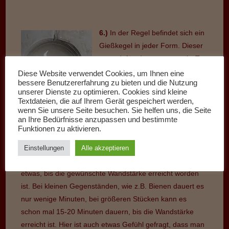
6.)
In der Regel befindet sich ein
Gießkegel in jeder Form. Dieser
sorgt dafür, dass etwas mehr Ton
eingefüllt werden kann, als für
Diese Website verwendet Cookies, um Ihnen eine
bessere Benutzererfahrung zu bieten und die Nutzung
das eigentliche Stück benötigt
unserer Dienste zu optimieren. Cookies sind kleine
wird. Wir füllen bei großen
Textdateien, die auf Ihrem Gerät gespeichert werden,
Stücken, während wir auf die
wenn Sie unsere Seite besuchen. Sie helfen uns, die Seite
an Ihre Bedürfnisse anzupassen und bestimmte
Trocknung des Stückes warten,
Funktionen zu aktivieren.
immer mal wieder diesen Gießkegel mit etwas Giesston
auf. Auch kann man an diesem Kegel erkennen, wie dick
Einstellungen
Alle akzeptieren
die Wandstärke des Stückes ist. Es dauert je nach Größe
etwas, bis die gewünschte Wandstärke erreicht worden
ist. Bei kleinen Gegenständen, wie z.B. Bienen dauert es
nur wenige Minuten, bei größeren Stücken kann es
schon mal 15-20 Minuten dauern, bis die Wandstärke
erreicht ist. Hier ist auch etwas Gefühl gefragt, dass man