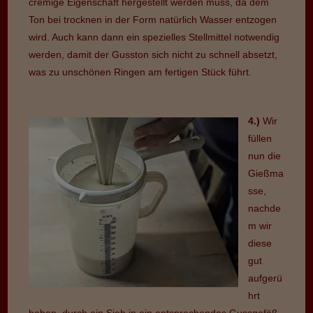
cremige Eigenschaft hergestellt werden muss, da dem
Ton bei trocknen in der Form natürlich Wasser entzogen
wird. Auch kann dann ein spezielles Stellmittel notwendig
werden, damit der Gusston sich nicht zu schnell absetzt,
was zu unschönen Ringen am fertigen Stück führt.
4.)
Wir
füllen
nun die
Gießma
sse,
nachde
m wir
diese
gut
aufgerü
hrt
haben, durch ein Sieb in ein entsprechendes Gussgefäß,